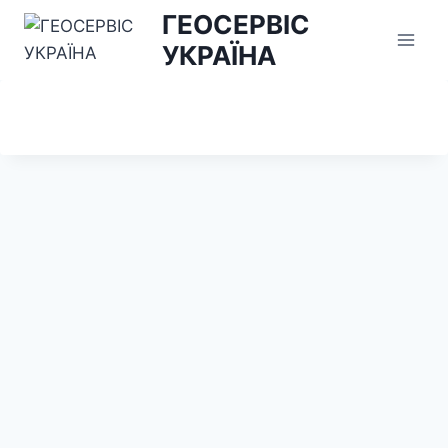
Перейти
ГЕОСЕРВІС
до
УКРАЇНА
вмісту