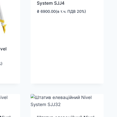
System SJJ4
₴
6900.00
(в т.ч. ПДВ 20%)
vel
%)