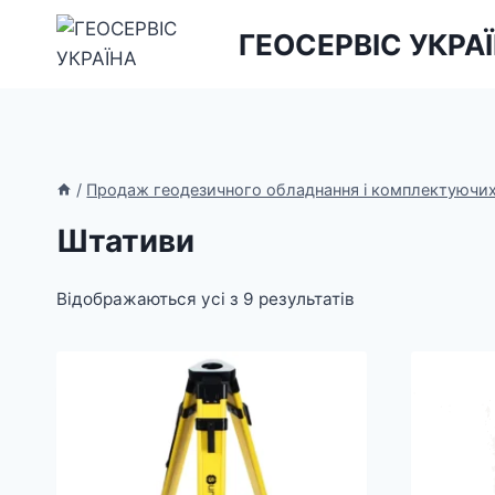
Перейти
ГЕОСЕРВІС УКРА
до
вмісту
/
Продаж геодезичного обладнання і комплектуючи
Штативи
Сортовано
Відображаються усі з 9 результатів
за
останнім