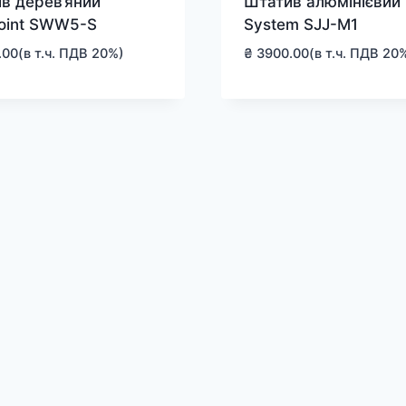
в дерев’яний
Штатив алюмінієвий 
oint SWW5-S
System SJJ-M1
.00
(в т.ч. ПДВ 20%)
₴
3900.00
(в т.ч. ПДВ 20