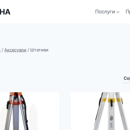
ЇНА
Послуги
П
х
/
Аксесуари
/
Штативи