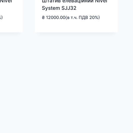
Nivel
Штатив елеваційний Nivel
System SJJ32
%)
₴
12000.00
(в т.ч. ПДВ 20%)