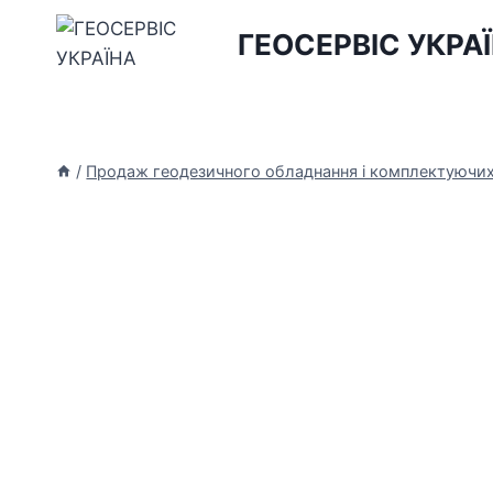
Перейти
ГЕОСЕРВІС УКРА
до
вмісту
/
Продаж геодезичного обладнання і комплектуючи