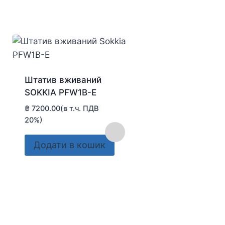
Штатив вживаний
SOKKIA PFW1B-E
₴
7200.00
(в т.ч. ПДВ
20%)
Додати в кошик
Штатив алюмінієв
Nivel System SJJ-
₴
3900.00
(в т.ч. ПДВ
20%)