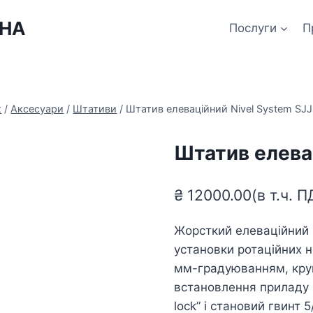
ЇНА
Послуги
П
х
/
Аксесуари
/
Штативи
/
Штатив елеваційний Nivel System SJ
Штатив елева
₴
12000.00
(в т.ч. 
Жорсткий елеваційний ш
установки ротаційних н
мм-градуюванням, круг
встановлення приладу н
lock” і становий гвинт 5