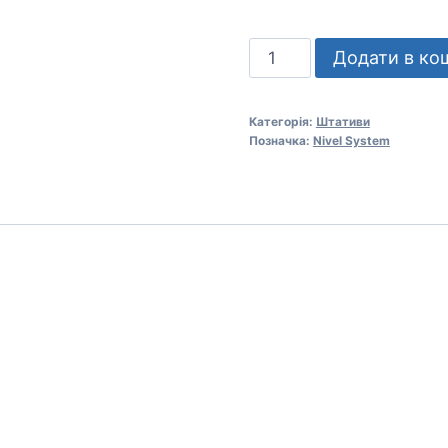
Штатив
Додати в ко
елеваційний
Nivel
Категорія:
Штативи
System
Позначка:
Nivel System
SJJ32
кількість