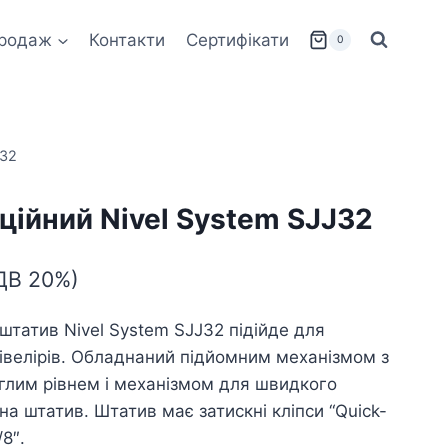
родаж
Контакти
Сертифікати
0
J32
ційний Nivel System SJJ32
ПДВ 20%)
татив Nivel System SJJ32 підійде для
івелірів. Обладнаний підйомним механізмом з
лим рівнем і механізмом для швидкого
а штатив. Штатив має затискні кліпси “Quick-
/8″.