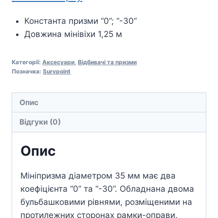
Константа призми “0”; “-30”
Довжина мінівіхи 1,25 м
Категорії:
Аксесуари
,
Відбивачі та призми
Позначка:
Survpoint
Опис
Відгуки (0)
Опис
Мініпризма діаметром 35 мм має два
коефіцієнта “0” та “-30”. Обладнана двома
бульбашковими рівнями, розміщеними на
протилежних сторонах рамки-оправи.