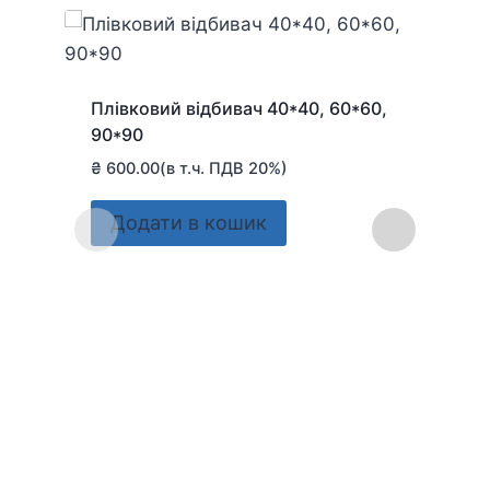
Плівковий відбивач 40*40, 60*60,
90*90
₴
600.00
(в т.ч. ПДВ 20%)
Додати в кошик
Шт
₴
3