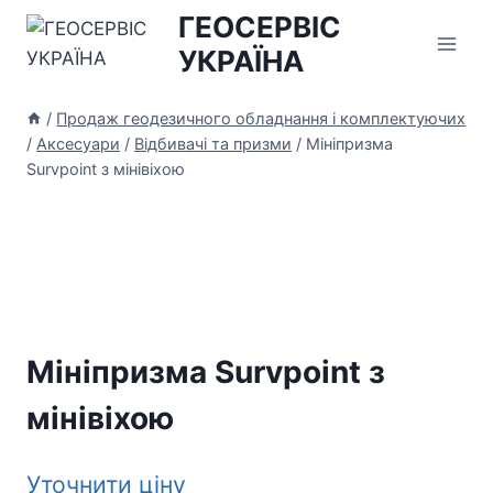
Перейти
ГЕОСЕРВІС
до
УКРАЇНА
вмісту
/
Продаж геодезичного обладнання і комплектуючих
/
Аксесуари
/
Відбивачі та призми
/
Мініпризма
Survpoint з мінівіхою
Мініпризма Survpoint з
мінівіхою
Уточнити ціну