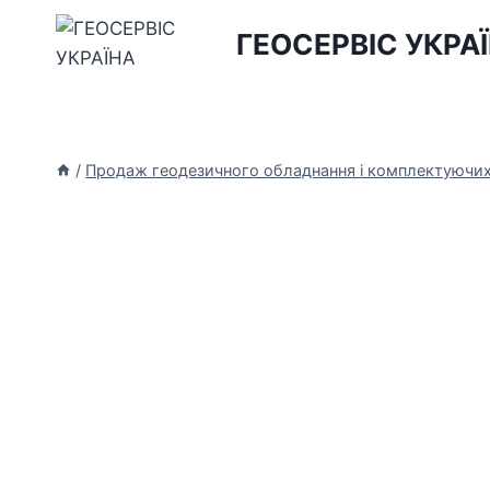
Перейти
ГЕОСЕРВІС УКРА
до
вмісту
/
Продаж геодезичного обладнання і комплектуючи