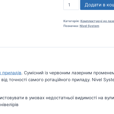
Універсальний
Додати в ко
лазерний
сенсор
Категорія:
Комплектуючі до лазе
NIVEL
Позначка:
Nivel System
SYSTEM
RD100
кількість
х приладів
. Сумісний із червоним лазерним промене
ь від точності самого ротаційного приладу. Nivel Sy
стовувати в умовах недостатньої видимості на вулиц
нівелірів