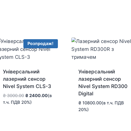
Розпродаж!
Універсальний
Універсальний
лазерний сенсор
лазерний сенсор
Nivel System CLS-3
Nivel System RD300
Digital
Оригінальна
Поточна
₴
3000.00
₴
2400.00
(в
ціна:
ціна:
т.ч. ПДВ 20%)
₴
10800.00
(в т.ч. ПДВ
₴ 3000.00.
₴ 2400.00.
20%)