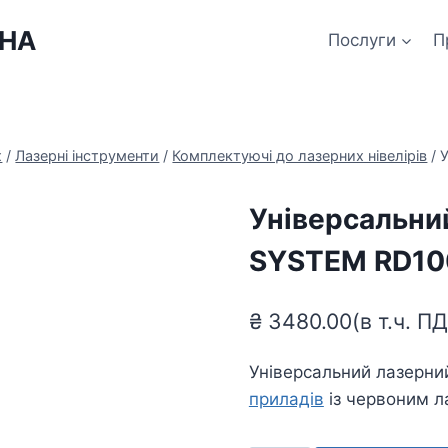
ЇНА
Послуги
П
х
/
Лазерні інструменти
/
Комплектуючі до лазерних нівелірів
/
Універсальни
SYSTEM RD10
₴
3480.00
(в т.ч. П
Універсальний лазерн
приладів
із червоним 