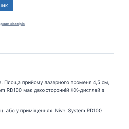
шик
рних нівелірів
м. Площа прийому лазерного променя 4,5 см,
stem RD100 має двохсторонній ЖК-дисплей з
і або у приміщеннях. Nivel System RD100