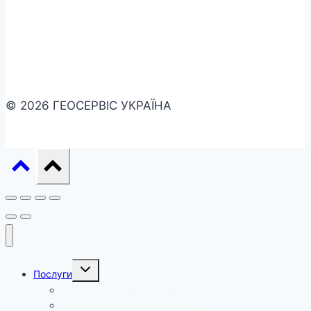
© 2026 ГЕОСЕРВІС УКРАЇНА
Перемкнути
Послуги
меню
нащадка
Перепакування акумуляторів
Діагностика