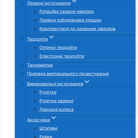
Лазерні інструменти
Ротаційні лазерні нівеліри
Лазерні побудовники площин
Комплектуючі до лазерних нівелірів
Теодоліти
Оптичні теодоліти
Електронні теодоліти
Тахеометри
Прилади вертикального проектування
Вимірювальні інструменти
Рулетки
Рулетки лазерні
Дорожні колеса
Аксесуари
Штативи
Рейки