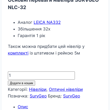
Основні переваги нівеліра SURVGEO
NLC-32
Аналог
LEICA NA332
Збільшення 32х
Гарантія 1 рік
Також можна придбати цей нівелір у
комплекті
із штативом і рейкою 5м
Оптичний
нівелір
Додати в кошик
SURVGEO
Категорії:
Нівеліри
,
Оптичні нівеліри
NLC-
Позначка:
SurvGeo
Бренд:
SurvGeo
32
Опис
кількість