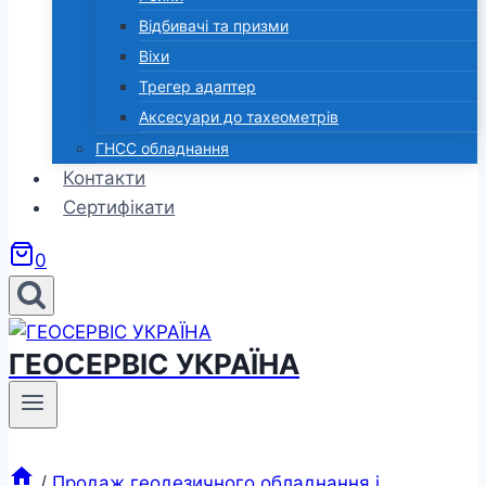
Відбивачі та призми
Віхи
Трегер адаптер
Аксесуари до тахеометрів
ГНСС обладнання
Контакти
Сертифікати
0
ГЕОСЕРВІС УКРАЇНА
/
Продаж геодезичного обладнання і