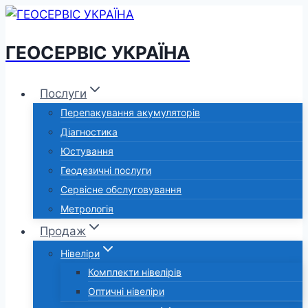
Перейти
до
ГЕОСЕРВІС УКРАЇНА
вмісту
Послуги
Перепакування акумуляторів
Діагностика
Юстування
Геодезичні послуги
Сервісне обслуговування
Метрологія
Продаж
Нівеліри
Комплекти нівелірів
Оптичні нівеліри