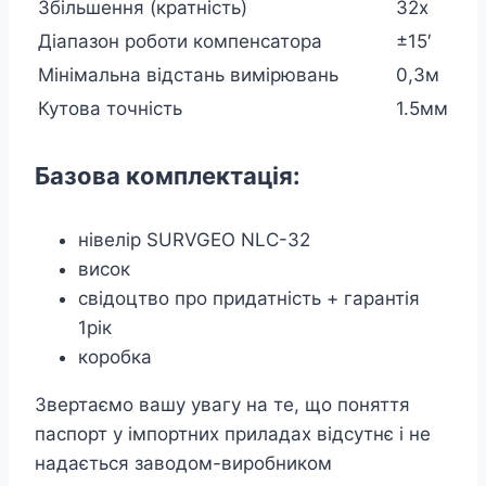
Збільшення (кратність)
32х
Діапазон роботи компенсатора
±15′
Мінімальна відстань вимірювань
0,3м
Кутова точність
1.5мм
Базова комплектація:
нівелір SURVGEO NLC-32
висок
свідоцтво про придатність + гарантія
1рік
коробка
Звертаємо вашу увагу на те, що поняття
паспорт у імпортних приладах відсутнє і не
надається заводом-виробником