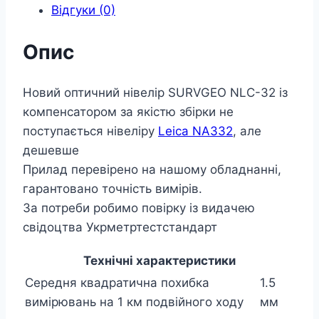
Відгуки (0)
Опис
Новий оптичний нівелір SURVGEO NLC-32 із
компенсатором за якістю збірки не
поступається нівеліру
Leica NA332
, але
дешевше
Прилад перевірено на нашому обладнанні,
гарантовано точність вимірів.
За потреби робимо повірку із видачею
свідоцтва Укрметртестстандарт
Технічні характеристики
Середня квадратична похибка
1.5
вимірювань на 1 км подвійного ходу
мм