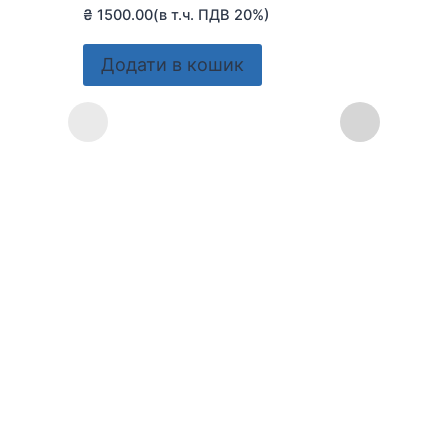
Шт
₴
1500.00
(в т.ч. ПДВ 20%)
₴
3
Додати в кошик