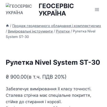
Перейти
ГЕОСЕРВІС
до
УКРАЇНА
вмісту
/
Продаж геодезичного обладнання і комплектуючих
/
Вимірювальні інструменти
/
Рулетки
/
Рулетка Nivel
System ST-30
Рулетка Nivel System ST-30
₴
900.00
(в т.ч. ПДВ 20%)
Забезпечує вимірювання II класу точності.
Сталева стрічка має спеціальне покриття,
стійке до стирання і корозії.