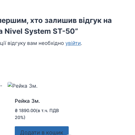
першим, хто залишив відгук на
а Nivel System ST-50”
ції відгуку вам необхідно
увійти
.
Рейка 3м.
₴
1890.00
(в т.ч. ПДВ
20%)
Додати в кошик