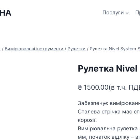
ЇНА
Послуги
П
х
/
Вимірювальні інструменти
/
Рулетки
/
Рулетка Nivel System 
Рулетка Nivel
₴
1500.00
(в т.ч. П
Забезпечує вимірювання
Сталева стрічка має сп
корозії.
Вимірювальна рулетка 5
мм, початок відліку – в