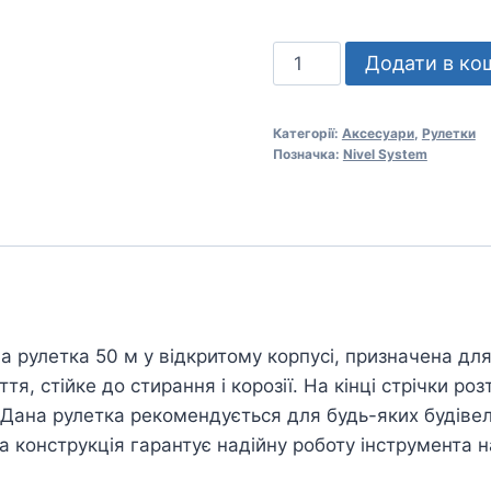
Рулетка
Додати в ко
Nivel
System
Категорії:
Аксесуари
,
Рулетки
ST-
Позначка:
Nivel System
50
кількість
а рулетка 50 м у відкритому корпусі, призначена дл
я, стійке до стирання і корозії. На кінці стрічки роз
. Дана рулетка рекомендується для будь-яких будівел
на конструкція гарантує надійну роботу інструмента 