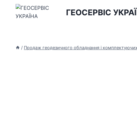
Перейти
ГЕОСЕРВІС УКРА
до
вмісту
/
Продаж геодезичного обладнання і комплектуючи